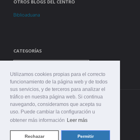
OTROS BLOGS DEL CENTRO
Biblioaduana
CATEGORÍAS
Categorías
Utilizamos cookies propias para el correcto
funcionamiento de la página web y de todos
sus servicios, y de terceros para analizar el
tráfico en nuestra página web. Si continua
navegando, consideramos que acepta su
uso. Puede cambiar la configuración u
obtener más información
Leer más
©2021 CEIP. La Aduana
Rechazar
Permitir