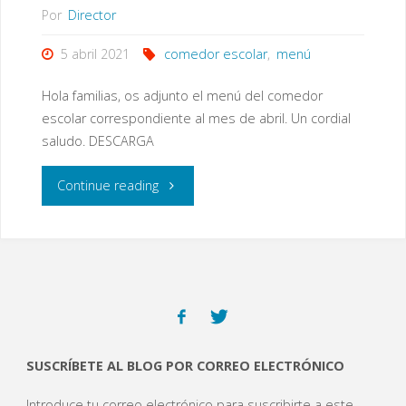
Por
Director
5 abril 2021
comedor escolar
,
menú
Hola familias, os adjunto el menú del comedor
escolar correspondiente al mes de abril. Un cordial
saludo. DESCARGA
"Menú
Continue reading
de
comedor
escolar.
Mes
SUSCRÍBETE AL BLOG POR CORREO ELECTRÓNICO
de
Introduce tu correo electrónico para suscribirte a este