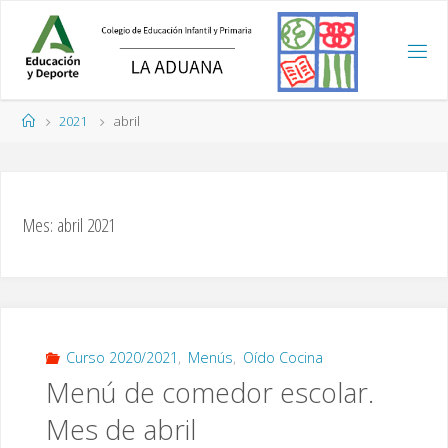
Saltar
al
contenido
Página
2021
abril
de
Inicio
Mes:
abril 2021
Curso 2020/2021
,
Menús
,
Oído Cocina
Menú de comedor escolar.
Mes de abril