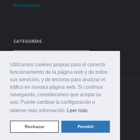
Biblioaduana
CATEGORÍAS
Categorías
Utilizamos cookies propias para el correcto
funcionamiento de la página web y de todos
sus servicios, y de terceros para analizar el
tráfico en nuestra página web. Si continua
navegando, consideramos que acepta su
uso. Puede cambiar la configuración u
obtener más información
Leer más
©2021 CEIP. La Aduana
Rechazar
Permitir
Funciona con
Fluida
&
WordPress.