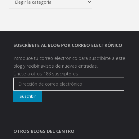
SUSCRÍBETE AL BLOG POR CORREO ELECTRÓNICO
Introduce tu correo electrónico para suscribirte a este
blog y recibir avisos de nuevas entradas.
Únete a otros 183 suscriptores
Dirección
de
Suscribir
correo
electrónico
OTROS BLOGS DEL CENTRO