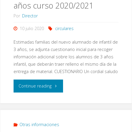
años curso 2020/2021
Por
Director
10 julio 2020
circulares
Estimadas familias del nuevo alumnado de infantil de
3 años, se adjunta cuestionario inicial para recoger
información adicional sobre los alumnos de 3 años
infantil, que deberán traer relleno el mismo día de la
entrega de material. CUESTIONARIO Un cordial saludo
"Cuestionario
Continue reading
inicial
para
las
Otras informaciones