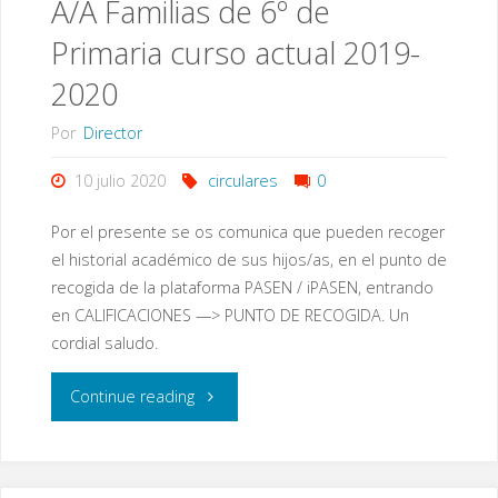
A/A Familias de 6º de
nuevas
Primaria curso actual 2019-
familias
2020
de
Por
Director
infantil
10 julio 2020
circulares
0
3
Por el presente se os comunica que pueden recoger
años
el historial académico de sus hijos/as, en el punto de
recogida de la plataforma PASEN / iPASEN, entrando
curso
en CALIFICACIONES —> PUNTO DE RECOGIDA. Un
cordial saludo.
2020/2021"
"A/A
Continue reading
Familias
de