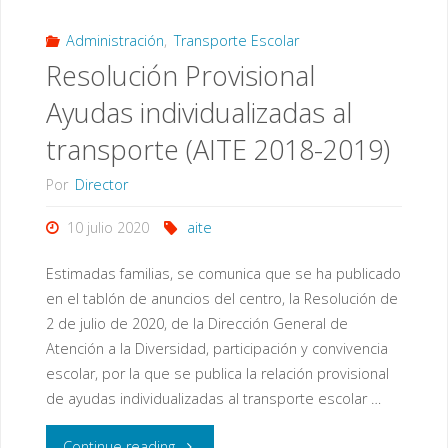
6º
Administración
,
Transporte Escolar
Resolución Provisional
de
Ayudas individualizadas al
Primaria
transporte (AITE 2018-2019)
curso
Por
Director
actual
10 julio 2020
aite
2019-
Estimadas familias, se comunica que se ha publicado
2020"
en el tablón de anuncios del centro, la Resolución de
2 de julio de 2020, de la Dirección General de
Atención a la Diversidad, participación y convivencia
escolar, por la que se publica la relación provisional
de ayudas individualizadas al transporte escolar …
"Resolución
Continue reading