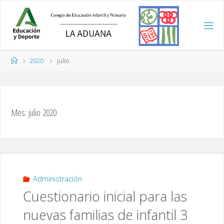
Saltar
al
contenido
Página
2020
julio
de
Inicio
Mes:
julio 2020
Administración
Cuestionario inicial para las
nuevas familias de infantil 3