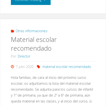
Provisional
Ayudas
individualizadas
Otras informaciones
Material escolar
al
recomendado
transporte
Por
Director
(AITE
7 julio 2020
material escolar recomendado
2018-
Hola familias, de cara al inicio del próximo curso
2019)"
escolar, os adjuntamos la lista del material escolar
recomendado. Se adjunta para los cursos de infantil
y 1º de primaria, ya que de 2º a 6º de primaria, aún
queda material en las clases, y al inicio del curso, si