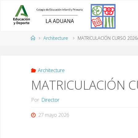
Saltar
al
contenido
Página
Architecture
MATRICULACIÓN CURSO 2026
de
Inicio
Architecture
MATRICULACIÓN C
Por
Director
27 mayo 2026