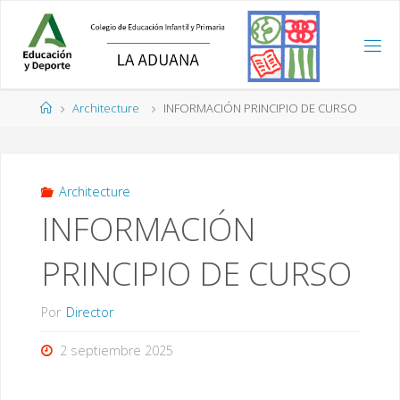
Saltar
al
contenido
Página
Architecture
INFORMACIÓN PRINCIPIO DE CURSO
de
Inicio
Architecture
INFORMACIÓN
PRINCIPIO DE CURSO
Por
Director
2 septiembre 2025