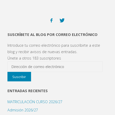
v
e
n
t
a
n
a
n
u
e
v
SUSCRÍBETE AL BLOG POR CORREO ELECTRÓNICO
a
)
Introduce tu correo electrónico para suscribirte a este
blog y recibir avisos de nuevas entradas.
Únete a otros 183 suscriptores
Dirección
de
Suscribir
correo
electrónico
ENTRADAS RECIENTES
MATRICULACIÓN CURSO 2026/27
Admisión 2026/27