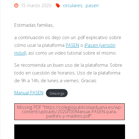
15 marzo 2020
circulares
,
pasen
Estimadas familias,
a continuación os dejo con un .pdf explicativo sobre
cómo usar la plataforma
PASEN
o
iPasen (versión
móvil)
, así como un video tutorial sobre el mismo.
Se recomienda un buen uso de la plataforma. Sobre
todo en cuestión de horarios. Uso de la plataforma
de 9h a 14h, de lunes a viernes. Gracias
Manual PASEN
Descarga
Missing PDF "https://colegiopublicolaaduana.es/wp-
content/uploads/2020/03/Manual-PASEN-para-
padres-y-madres.pdf".