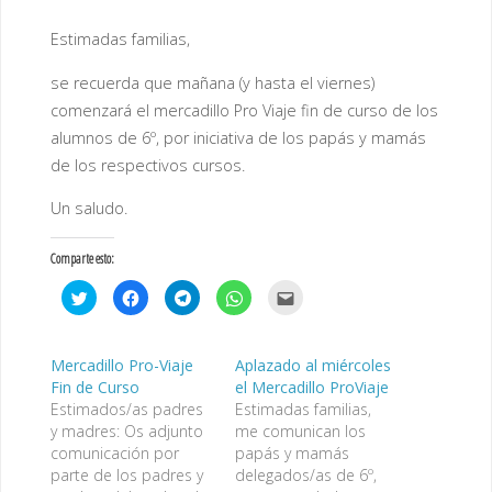
Estimadas familias,
se recuerda que mañana (y hasta el viernes)
comenzará el mercadillo Pro Viaje fin de curso de los
alumnos de 6º, por iniciativa de los papás y mamás
de los respectivos cursos.
Un saludo.
Comparte esto:
H
H
H
H
H
a
a
a
a
a
z
z
z
z
z
c
c
c
c
c
l
l
l
l
l
i
i
i
i
i
Mercadillo Pro-Viaje
Aplazado al miércoles
c
c
c
c
c
Fin de Curso
el Mercadillo ProViaje
p
p
p
p
p
a
a
a
a
a
Estimados/as padres
Estimadas familias,
r
r
r
r
r
a
a
a
a
a
y madres: Os adjunto
me comunican los
c
c
c
c
e
comunicación por
papás y mamás
o
o
o
o
n
m
m
m
m
v
parte de los padres y
delegados/as de 6º,
p
p
p
p
i
a
a
a
a
a