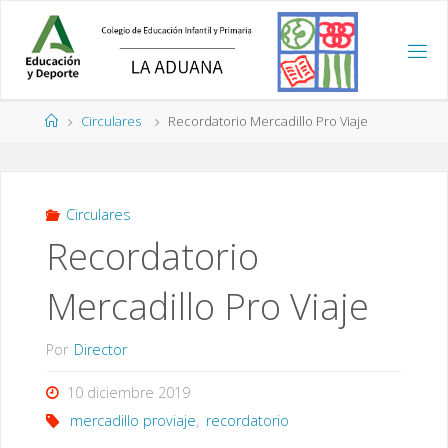
Saltar
al
contenido
Página
Circulares
Recordatorio Mercadillo Pro Viaje
de
Inicio
Circulares
Recordatorio
Mercadillo Pro Viaje
Por
Director
10 diciembre 2019
mercadillo proviaje
,
recordatorio