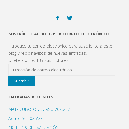
)
a
a
a
n
)
)
)
u
n
a
v
e
n
t
a
n
SUSCRÍBETE AL BLOG POR CORREO ELECTRÓNICO
a
n
u
Introduce tu correo electrónico para suscribirte a este
e
v
blog y recibir avisos de nuevas entradas.
a
)
Únete a otros 183 suscriptores
Dirección
de
Suscribir
correo
electrónico
ENTRADAS RECIENTES
MATRICULACIÓN CURSO 2026/27
Admisión 2026/27
CRITERIOS DE EVALUACIÓN