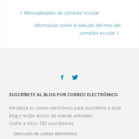
t
n
n
n
o
aún queda material en
a
t
t
t
(
n
a
a
a
S
las clases, y al inicio
a
n
n
n
e
Mensualidades de comedor escolar
n
a
a
a
a
del curso, si se…
u
n
n
n
b
e
u
u
u
r
Información sobre el adeudo del mes del
v
e
e
e
e
a
v
v
v
e
comedor escolar
)
a
a
a
n
)
)
)
u
n
a
v
e
n
t
a
n
a
n
u
e
v
a
)
SUSCRÍBETE AL BLOG POR CORREO ELECTRÓNICO
Introduce tu correo electrónico para suscribirte a este
blog y recibir avisos de nuevas entradas.
Únete a otros 183 suscriptores
Dirección
de