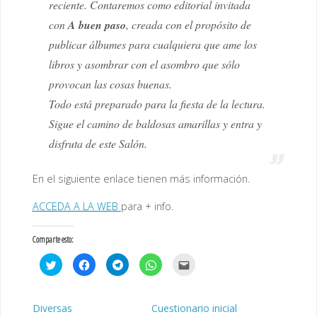
reciente. Contaremos como editorial invitada
con
A buen paso
, creada con el propósito de
publicar álbumes para cualquiera que ame los
libros y asombrar con el asombro que sólo
provocan las cosas buenas.
Todo está preparado para la fiesta de la lectura.
Sigue el camino de baldosas amarillas y entra y
disfruta de este Salón.
En el siguiente enlace tienen más información.
ACCEDA A LA WEB
para + info.
Comparte esto:
H
H
H
H
H
a
a
a
a
a
z
z
z
z
z
c
c
c
c
c
l
l
l
l
l
i
i
i
i
i
Diversas
Cuestionario inicial
c
c
c
c
c