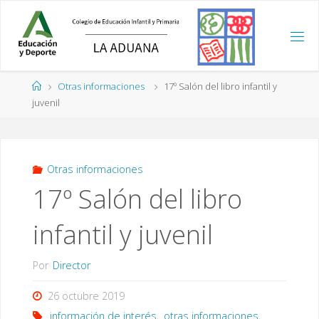
Saltar
al
contenido
Página
Otras informaciones
17º Salón del libro infantil y
de
juvenil
Inicio
Otras informaciones
17º Salón del libro
infantil y juvenil
Por
Director
26 octubre 2019
información de interés
,
otras informaciones
,