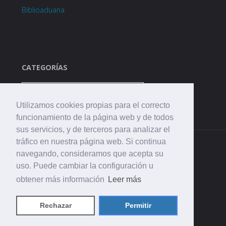
Biblioaduana
CATEGORÍAS
Categorías
Utilizamos cookies propias para el correcto
funcionamiento de la página web y de todos
sus servicios, y de terceros para analizar el
tráfico en nuestra página web. Si continua
navegando, consideramos que acepta su
uso. Puede cambiar la configuración u
obtener más información
Leer más
©2021 CEIP. La Aduana
Rechazar
Permitir
Funciona con
Fluida
&
WordPress.