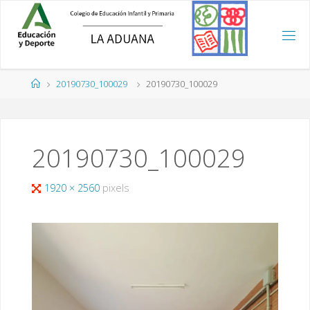
Saltar
al
contenido
Página
20190730_100029
20190730_100029
de
Inicio
20190730_100029
Tamaño
1920 × 2560
pixels
completo