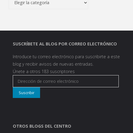
SUSCRÍBETE AL BLOG POR CORREO ELECTRÓNICO
Introduce tu correo electrónico para suscribirte a este
blog y recibir avisos de nuevas entradas.
Únete a otros 183 suscriptores
Dirección
de
Suscribir
correo
electrónico
OTROS BLOGS DEL CENTRO