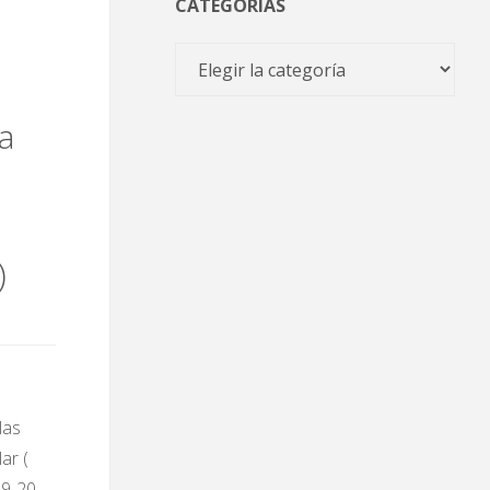
CATEGORÍAS
Categorías
a
)
las
ar (
9-20.