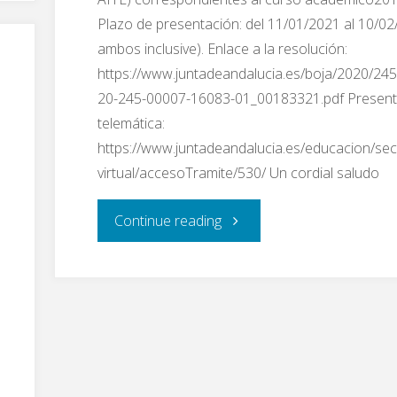
Plazo de presentación: del 11/01/2021 al 10/02
ambos inclusive). Enlace a la resolución:
https://www.juntadeandalucia.es/boja/2020/24
20-245-00007-16083-01_00183321.pdf Present
telemática:
https://www.juntadeandalucia.es/educacion/sec
virtual/accesoTramite/530/ Un cordial saludo
"Convocatoria
Continue reading
pública
para
solicitar
las