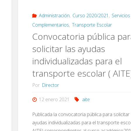
la
avería
Administración
,
Curso 2020/2021
,
Servicios
Complementarios
,
Transporte Escolar
(15/01/2021)"
Convocatoria pública par
solicitar las ayudas
individualizadas para el
transporte escolar ( AITE
Por
Director
12 enero 2021
aite
Publicada la convocatoria pública para solicitar 
ayudas individualizadas para el transporte escol
AITE) correspondientes al curso académico201