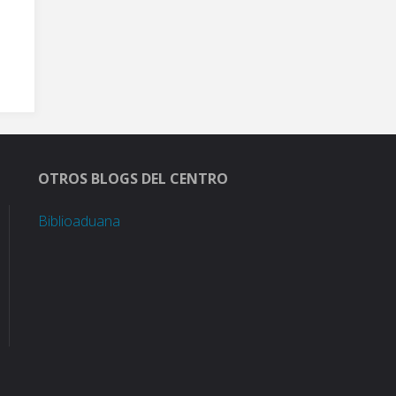
ayudas
individualizadas
para
el
OTROS BLOGS DEL CENTRO
transporte
Biblioaduana
escolar
(
AITE)"