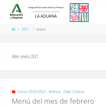
Saltar
al
contenido
Página
2021
enero
de
Inicio
Mes:
enero 2021
Curso 2020/2021
,
Menús
,
Oído Cocina
Menú del mes de febrero