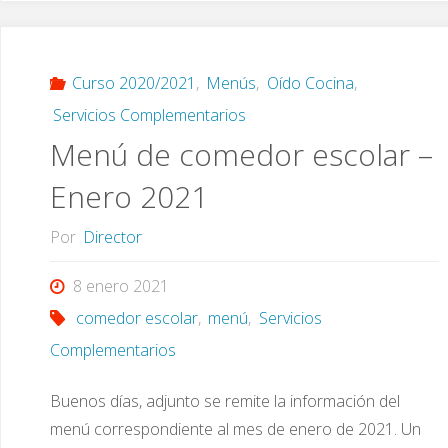
15
de
Curso 2020/2021
,
Menús
,
Oído Cocina
,
Servicios Complementarios
enero"
Menú de comedor escolar –
Enero 2021
Por
Director
8 enero 2021
comedor escolar
,
menú
,
Servicios
Complementarios
Buenos días, adjunto se remite la información del
menú correspondiente al mes de enero de 2021. Un