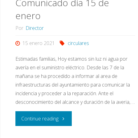
Comunicado día 15 de
febrero
enero
2021"
Por
Director
15 enero 2021
circulares
Estimadas familias, Hoy estamos sin luz ni agua por
avería en el suministro eléctrico. Desde las 7 de la
mañana se ha procedido a informar al area de
infraestructuras del ayuntamiento para comunicar la
incidencia y proceder a la reparación. Ante el
desconocimiento del alcance y duración de la averia, …
"Comunicado
Continue reading
día