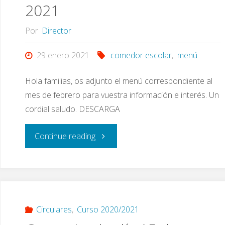
2021
Por
Director
29 enero 2021
comedor escolar
,
menú
Hola familias, os adjunto el menú correspondiente al
mes de febrero para vuestra información e interés. Un
cordial saludo. DESCARGA
"Menú
Continue reading
del
mes
de
Circulares
,
Curso 2020/2021