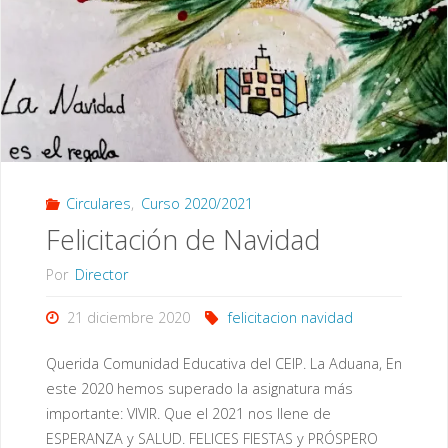
de
enero"
Circulares
,
Curso 2020/2021
Felicitación de Navidad
Por
Director
21 diciembre 2020
felicitacion navidad
Querida Comunidad Educativa del CEIP. La Aduana, En
este 2020 hemos superado la asignatura más
importante: VIVIR. Que el 2021 nos llene de
ESPERANZA y SALUD. FELICES FIESTAS y PRÓSPERO