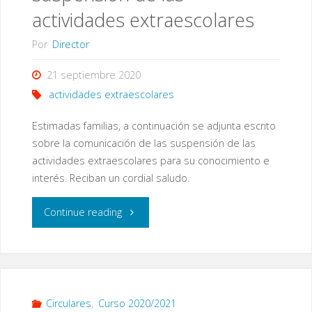
por
actividades extraescolares
corte
Por
Director
de
21 septiembre 2020
agua
actividades extraescolares
24
Estimadas familias, a continuación se adjunta escrito
sobre la comunicación de las suspensión de las
de
actividades extraescolares para su conocimiento e
interés. Reciban un cordial saludo.
septiembre"
"Comunicado
Continue reading
sobre
la
suspensión
Circulares
,
Curso 2020/2021