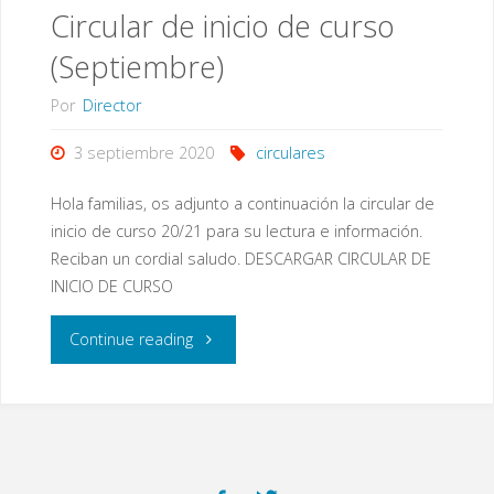
Circular de inicio de curso
de
(Septiembre)
las
Por
Director
actividades
3 septiembre 2020
circulares
extraescolares"
Hola familias, os adjunto a continuación la circular de
inicio de curso 20/21 para su lectura e información.
Reciban un cordial saludo. DESCARGAR CIRCULAR DE
INICIO DE CURSO
"Circular
Continue reading
de
inicio
de