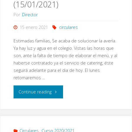
(15/01/2021)
Por
Director
15 enero 2021
circulares
Estimadas familias, Se acaba de solucionar la avería.
Ya hay luz y agua en el colegio. Vistas las horas que
son, ante la falta de tiempo de elaborar el menú, y al
haberse contratado ya el servicio de catering, éste
seguirá adelante para el dia de hoy. El lunes
retomaremos …
"Arreglo
Continue reading
de
la
avería
Circulares
,
Curso 2020/2021