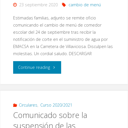
23 septiembre 2020
cambio de menú
Estimadas familias, adjunto se remite oficio
comunicando el cambio de menú de comedor
escolar del 24 de septiembre tras recibir la
notificación de corte en el suministro de agua por
EMACSA en la Carretera de Villaviciosa. Disculpen las
molestias. Un cordial saludo. DESCARGAR
"Comunicado
Continue reading
sobre
cambio
de
Circulares
,
Curso 2020/2021
Comunicado sobre la
menú
suspensión de las