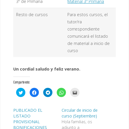
3º de Primaria
Material 3º Primaria
Resto de cursos
Para estos cursos, el
tutor/ra
correspondiente
comunicará el listado
de material a inicio de
curso
Un cordial saludo y feliz verano.
Comparte esto:
H
H
H
H
H
a
a
a
a
a
z
z
z
z
z
c
c
c
c
c
l
l
l
l
l
i
i
i
i
i
PUBLICADO EL
Circular de inicio de
c
c
c
c
c
LISTADO
curso (Septiembre)
p
p
p
p
p
a
a
a
a
a
PROVISIONAL
Hola familias, os
r
r
r
r
r
a
a
a
a
a
BONIFICACIONES
adjunto a