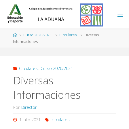
Saltar
al
contenido
Página
Curso 2020/2021
Circulares
Diversas
de
Informaciones
Inicio
Circulares
,
Curso 2020/2021
Diversas
Informaciones
Por
Director
1 julio 2021
circulares