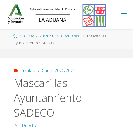
Saltar
al
contenido
Página
Curso 2020/2021
Circulares
Mascarillas
de
Ayuntamiento-SADECO
Inicio
Circulares
,
Curso 2020/2021
Mascarillas
Ayuntamiento-
SADECO
Por
Director