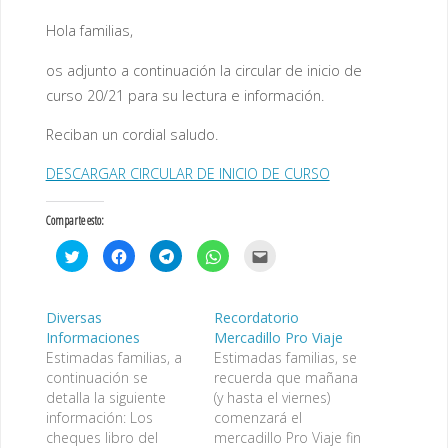
Hola familias,
os adjunto a continuación la circular de inicio de
curso 20/21 para su lectura e información.
Reciban un cordial saludo.
DESCARGAR CIRCULAR DE INICIO DE CURSO
Comparte esto:
H
H
H
H
H
a
a
a
a
a
z
z
z
z
z
c
c
c
c
c
l
l
l
l
l
i
i
i
i
i
Diversas
Recordatorio
c
c
c
c
c
Informaciones
Mercadillo Pro Viaje
p
p
p
p
p
a
a
a
a
a
Estimadas familias, a
Estimadas familias, se
r
r
r
r
r
a
a
a
a
a
continuación se
recuerda que mañana
c
c
c
c
e
detalla la siguiente
(y hasta el viernes)
o
o
o
o
n
m
m
m
m
v
información: Los
comenzará el
p
p
p
p
i
a
a
a
a
a
cheques libro del
mercadillo Pro Viaje fin
r
r
r
r
r