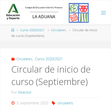
Saltar
al
contenido
Página
Curso 2020/2021
Circulares
Circular de inicio
de
de curso (Septiembre)
Inicio
Circulares
,
Curso 2020/2021
Circular de inicio de
curso (Septiembre)
Por
Director
3 septiembre 2020
circulares