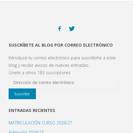
)
)
)
u
n
a
v
e
n
t
a
n
a
n
u
e
SUSCRÍBETE AL BLOG POR CORREO ELECTRÓNICO
v
a
)
Introduce tu correo electrónico para suscribirte a este
blog y recibir avisos de nuevas entradas.
Únete a otros 183 suscriptores
Dirección
de
Suscribir
correo
electrónico
ENTRADAS RECIENTES
MATRICULACIÓN CURSO 2026/27
Admisión 2026/27