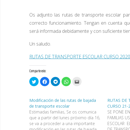
Os adjunto las rutas de transporte escolar pa
correcto funcionamiento. Tengan en cuenta que
será informada debidamente y con suficiente tie
Un saludo.
RUTAS DE TRANSPORTE ESCOLAR CURSO 2020
Comparte esto:
H
H
H
H
H
a
a
a
a
a
z
z
z
z
z
c
c
c
c
c
l
l
l
l
l
i
i
i
i
i
Modificación de las rutas de bajada
RUTAS DE 
c
c
c
c
c
p
p
p
p
p
de transporte escolar
CURSO 21-
a
a
a
a
a
Estimadas familias, Se os comunica
SE PONE E
r
r
r
r
r
a
a
a
a
a
que a partir del lunes próximo día 16,
FAMILIAS U
c
c
c
c
e
o
o
o
o
n
se va a proceder a una importante
ESCOLAR EL
m
m
m
m
v
modificación en las rutas de bajada,
DE TRANSPO
p
p
p
p
i