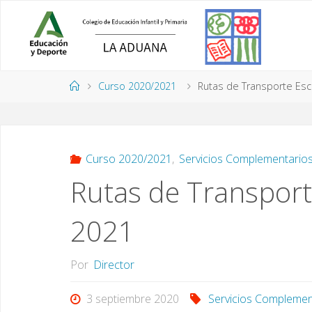
Saltar
al
contenido
Página
Curso 2020/2021
Rutas de Transporte Esc
de
Inicio
Curso 2020/2021
,
Servicios Complementario
Rutas de Transport
2021
Por
Director
3 septiembre 2020
Servicios Complemen