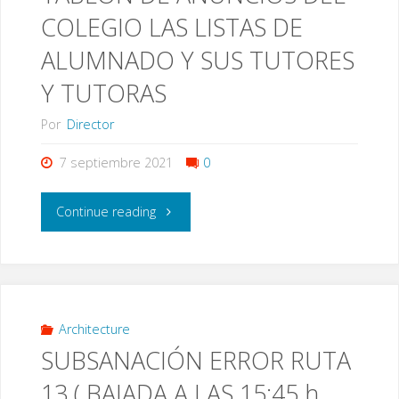
22
COLEGIO LAS LISTAS DE
ACTUALIZADAS
ALUMNADO Y SUS TUTORES
A
Y TUTORAS
7
Por
Director
DE
7 septiembre 2021
0
SEPTIEMBRE"
"ESTÁN
Continue reading
PUBLICADAS
EN
TABLÓN
Architecture
SUBSANACIÓN ERROR RUTA
DE
13 ( BAJADA A LAS 15:45 h.