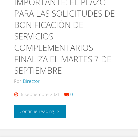
IMPORTANTE: EL PLAZO
(
TUTORAS"
PARA LAS SOLICITUDES DE
BAJADA
BONIFICACIÓN DE
A
SERVICIOS
LAS
COMPLEMENTARIOS
15:45
FINALIZA EL MARTES 7 DE
SEPTIEMBRE
h.
Por
Director
DESDE
6 septiembre 2021
0
COLEGIO
Y
"IMPORTANTE:
Continue reading
FINAL
EL
DE
PLAZO