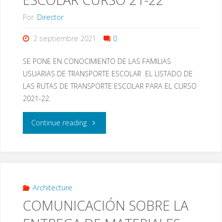
DE
Por
Director
SERVICIOS
2 septiembre 2021
0
COMPLEMENTARIOS
SE PONE EN CONOCIMIENTO DE LAS FAMILIAS
2021-
USUARIAS DE TRANSPORTE ESCOLAR EL LISTADO DE
LAS RUTAS DE TRANSPORTE ESCOLAR PARA EL CURSO
22"
2021-22.
"RUTAS
Continue reading
DE
TRANSPORTE
ESCOLAR
Architecture
COMUNICACIÓN SOBRE LA
CURSO