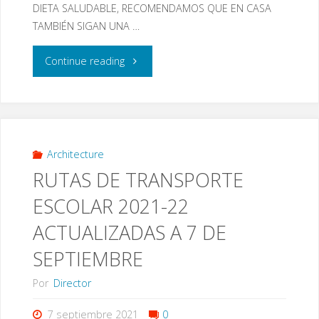
DIETA SALUDABLE, RECOMENDAMOS QUE EN CASA
TAMBIÉN SIGAN UNA …
"COMEDOR
Continue reading
ESCOLAR:
MENÚ
DEL
Architecture
RUTAS DE TRANSPORTE
MES
ESCOLAR 2021-22
DE
ACTUALIZADAS A 7 DE
SEPTIEMBRE
SEPTIEMBRE
2021"
Por
Director
7 septiembre 2021
0