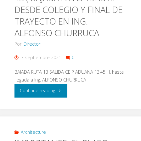
ANUNCIOS
DESDE COLEGIO Y FINAL DE
DEL
TRAYECTO EN ING.
COLEGIO
ALFONSO CHURRUCA
LAS
Por
Director
LISTAS
7 septiembre 2021
0
DE
BAJADA RUTA 13 SALIDA CEIP ADUANA 13.45 H. hasta
llegada a Ing. ALFONSO CHURRUCA
ALUMNADO
"SUBSANACIÓN
Continue reading
Y
ERROR
SUS
RUTA
TUTORES
13
Architecture
Y