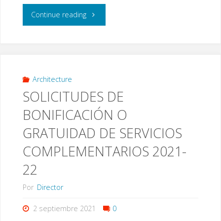
MARTES
"SOBRE
Continue reading
7
EL
DE
PAGO
SEPTIEMBRE"
POR
Architecture
SOLICITUDES DE
PARTE
BONIFICACIÓN O
DE
GRATUIDAD DE SERVICIOS
LA
COMPLEMENTARIOS 2021-
TESORERÍA
22
DE
Por
Director
BECAS
2 septiembre 2021
0