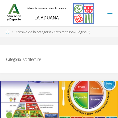
Saltar
al
contenido
Página
Archivo de la categoría «Architecture»
(Página 5)
de
Inicio
Categoría:
Architecture