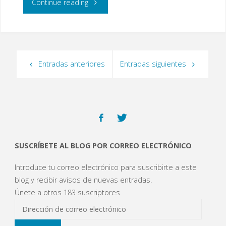
"MENSAJE
Continue reading
PRIMER
INICIO
CICLO
DE
DE
Entradas anteriores
Entradas siguientes
CURSO"
PRIMARIA"
SUSCRÍBETE AL BLOG POR CORREO ELECTRÓNICO
Introduce tu correo electrónico para suscribirte a este
blog y recibir avisos de nuevas entradas.
Únete a otros 183 suscriptores
Dirección
de