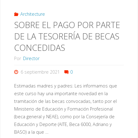
TRAYECTO
PARA
Architecture
SOBRE EL PAGO POR PARTE
EN
LAS
DE LA TESORERÍA DE BECAS
ING.
SOLICITUDES
CONCEDIDAS
ALFONSO
DE
Por
Director
CHURRUCA"
BONIFICACIÓN
6 septiembre 2021
0
DE
Estimadas madres y padres: Les informamos que
SERVICIOS
este curso hay una importante novedad en la
tramitación de las becas convocadas, tanto por el
COMPLEMENTARIOS
Ministerio de Educación y Formación Profesional
(beca general y NEAE), como por la Consejería de
FINALIZA
Educación y Deporte (AITE, Beca 6000, Adriano y
EL
BASO) a la que …