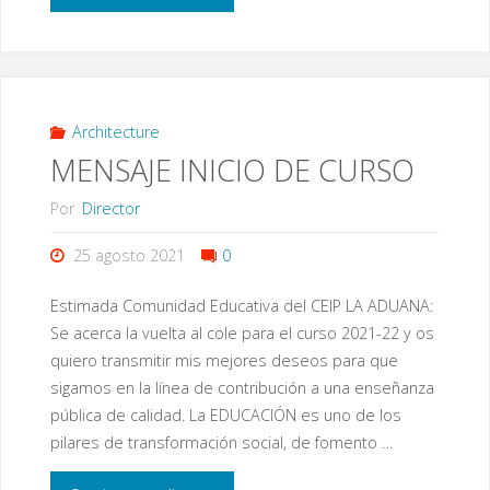
SOBRE
LA
ENTREGA
Architecture
MENSAJE INICIO DE CURSO
DE
Por
Director
MATERIALES
25 agosto 2021
0
DEL
Estimada Comunidad Educativa del CEIP LA ADUANA:
ALUMNADO
Se acerca la vuelta al cole para el curso 2021-22 y os
quiero transmitir mis mejores deseos para que
DE
sigamos en la línea de contribución a una enseñanza
INFANTIL
pública de calidad. La EDUCACIÓN es uno de los
pilares de transformación social, de fomento …
Y