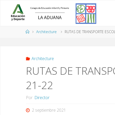
Saltar
al
contenido
Página
Architecture
RUTAS DE TRANSPORTE ESCO
de
Inicio
Architecture
RUTAS DE TRANSP
21-22
Por
Director
2 septiembre 2021