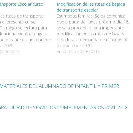
ansporte Escolar curso
Modificación de las rutas de bajada
de transporte escolar
las rutas de transporte
Estimadas familias, Se os comunica
a el presente curso
que a partir del lunes próximo día 16,
Os ruego su lectura para
se va a proceder a una importante
 funcionamiento. Tengan
modificación en las rutas de bajada,
ue durante el curso puede
debido a la demanda de usuarios de
lguna variación, la cual
re 2020
transporte escolar. La modificación
9 noviembre 2020
mada debidamente y con
2020/2021»
consiste en pasar un autobús de las
En «Curso 2020/2021»
tiempo de antelación. Un
15.45h a las 14h, ya que…
TAS DE TRANSPORTE
URSO 2020/2021
MATERIALES DEL ALUMNADO DE INFANTIL Y PRIMER
GRATUIDAD DE SERVICIOS COMPLEMENTARIOS 2021-22
a