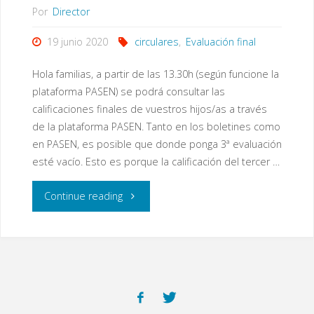
Por
Director
19 junio 2020
circulares
,
Evaluación final
Hola familias, a partir de las 13.30h (según funcione la
plataforma PASEN) se podrá consultar las
calificaciones finales de vuestros hijos/as a través
de la plataforma PASEN. Tanto en los boletines como
en PASEN, es posible que donde ponga 3ª evaluación
esté vacío. Esto es porque la calificación del tercer …
"Evaluación
Continue reading
y
otras
informaciones"