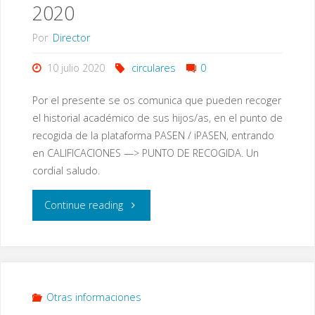
2020
Por
Director
10 julio 2020
circulares
0
Por el presente se os comunica que pueden recoger
el historial académico de sus hijos/as, en el punto de
recogida de la plataforma PASEN / iPASEN, entrando
en CALIFICACIONES —> PUNTO DE RECOGIDA. Un
cordial saludo.
"A/A
Continue reading
Familias
de
6º
Otras informaciones