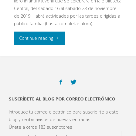
libro infantil y juvenil que se celebrará en la Biblioteca
Central, del sábado 16 al sábado 23 de noviembre
de 2019. Habrá actividades por las tardes dirigidas a
público familiar (hasta completar aforo).
"17º
Continue reading
Salón
del
libro
infantil
SUSCRÍBETE AL BLOG POR CORREO ELECTRÓNICO
y
Introduce tu correo electrónico para suscribirte a este
juvenil"
blog y recibir avisos de nuevas entradas.
Únete a otros 183 suscriptores
Dirección