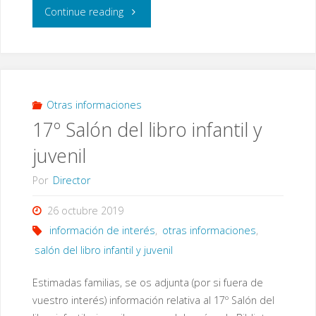
"Proyecto
Continue reading
«La
Caja
del
Otras informaciones
17º Salón del libro infantil y
Desarme»"
juvenil
Por
Director
26 octubre 2019
información de interés
,
otras informaciones
,
salón del libro infantil y juvenil
Estimadas familias, se os adjunta (por si fuera de
vuestro interés) información relativa al 17º Salón del