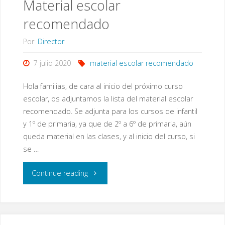
Material escolar
de
recomendado
Primaria
Por
Director
curso
7 julio 2020
material escolar recomendado
actual
Hola familias, de cara al inicio del próximo curso
2019-
escolar, os adjuntamos la lista del material escolar
recomendado. Se adjunta para los cursos de infantil
2020"
y 1º de primaria, ya que de 2º a 6º de primaria, aún
queda material en las clases, y al inicio del curso, si
se …
"Material
Continue reading
escolar
recomendado"