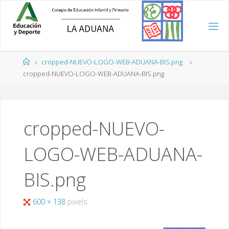
Saltar
al
contenido
Página
cropped-NUEVO-LOGO-WEB-ADUANA-BIS.png
de
cropped-NUEVO-LOGO-WEB-ADUANA-BIS.png
Inicio
cropped-NUEVO-
LOGO-WEB-ADUANA-
BIS.png
Tamaño
600 × 138
pixels
completo