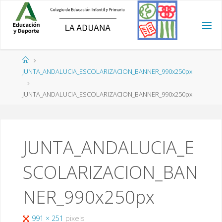
Saltar
al
contenido
Página
de
JUNTA_ANDALUCIA_ESCOLARIZACION_BANNER_990x250px
Inicio
JUNTA_ANDALUCIA_ESCOLARIZACION_BANNER_990x250px
JUNTA_ANDALUCIA_E
SCOLARIZACION_BAN
NER_990x250px
Tamaño
991 × 251
pixels