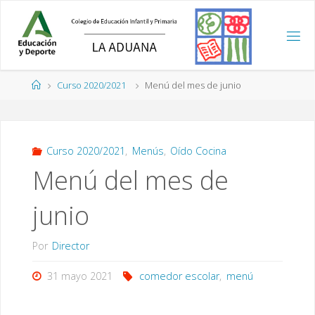
Saltar
al
contenido
Página
Curso 2020/2021
Menú del mes de junio
de
Inicio
Curso 2020/2021
,
Menús
,
Oído Cocina
Menú del mes de
junio
Por
Director
31 mayo 2021
comedor escolar
,
menú