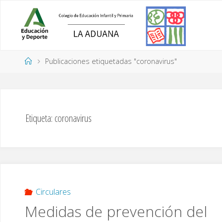
Saltar
al
contenido
Página
Publicaciones etiquetadas "coronavirus"
de
Inicio
Etiqueta:
coronavirus
Circulares
Medidas de prevención del