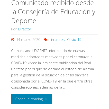
Comunicado recibido desde
mayo:
la Consejería de Educación y
apertura
Deporte
del
Por
Director
centro
14 marzo 2020
circulares
,
Covid-19
y
Comunicado URGENTE informando de nuevas
otras
medidas adoptadas motivadas por el coronavirus
COVID-19: «Ante la inminente publicación del Real
informaciones"
Decreto por el que se declara el estado de alarma
para la gestión de la situación de crisis sanitaria
ocasionada por el COVID-19, en la que entre otras
consideraciones, ademas de la …
"Comunicado
Continue reading