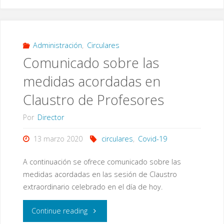
recibido
desde
la
Administración
,
Circulares
Comunicado sobre las
Consejería
medidas acordadas en
de
Claustro de Profesores
Educación
Por
Director
y
13 marzo 2020
circulares
,
Covid-19
Deporte"
A continuación se ofrece comunicado sobre las
medidas acordadas en las sesión de Claustro
extraordinario celebrado en el día de hoy.
"Comunicado
Continue reading