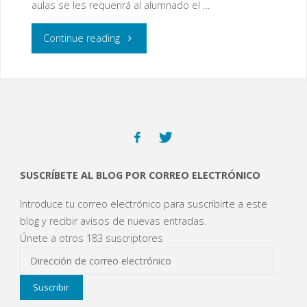
aulas se les requerirá al alumnado el …
"Medidas
Continue reading
de
prevención
del
COVID-
SUSCRÍBETE AL BLOG POR CORREO ELECTRÓNICO
19"
Introduce tu correo electrónico para suscribirte a este
blog y recibir avisos de nuevas entradas.
Únete a otros 183 suscriptores
Dirección
de
Suscribir
correo
electrónico