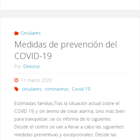
sobre
las
medidas
Circulares
Medidas de prevención del
acordadas
COVID-19
en
Por
Director
Claustro
11 marzo 2020
de
circulares
,
coronavirus
,
Covid-19
Profesores"
Estimadas familias,Tras la situación actual sobre el
COVID 19, y sin ánimo de crear alarma, sino más bien
para tranquilizar, se os informa de lo siguiente:
Desde el centro se van a llevar a cabo las siguientes
medidas preventivas y excepcionales: Desde las