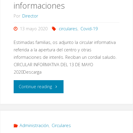
informaciones
Por
Director
13 mayo 2020
circulares
,
Covid-19
Estimadas familias, os adjunto la circular informativa
referida a la apertura del centro y otras
informaciones de interés. Reciban un cordial saludo.
CIRCULAR INFORMATIVA DEL 13 DE MAYO
2020Descarga
"Circular
Continue reading
del
13
de
Administración
,
Circulares