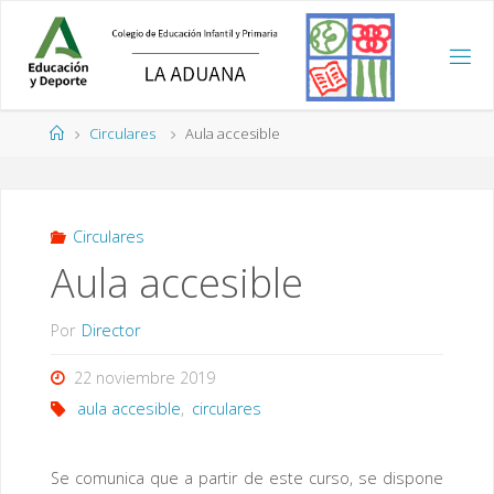
Saltar
al
contenido
Página
Circulares
Aula accesible
de
Inicio
Circulares
Aula accesible
Por
Director
22 noviembre 2019
aula accesible
,
circulares
Se comunica que a partir de este curso, se dispone