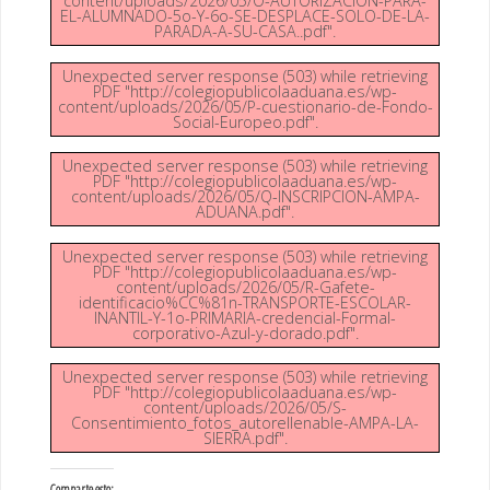
content/uploads/2026/05/O-AUTORIZACION-PARA-
EL-ALUMNADO-5o-Y-6o-SE-DESPLACE-SOLO-DE-LA-
PARADA-A-SU-CASA..pdf".
Unexpected server response (503) while retrieving
PDF "http://colegiopublicolaaduana.es/wp-
content/uploads/2026/05/P-cuestionario-de-Fondo-
Social-Europeo.pdf".
Unexpected server response (503) while retrieving
PDF "http://colegiopublicolaaduana.es/wp-
content/uploads/2026/05/Q-INSCRIPCION-AMPA-
ADUANA.pdf".
Unexpected server response (503) while retrieving
PDF "http://colegiopublicolaaduana.es/wp-
content/uploads/2026/05/R-Gafete-
identificacio%CC%81n-TRANSPORTE-ESCOLAR-
INANTIL-Y-1o-PRIMARIA-credencial-Formal-
corporativo-Azul-y-dorado.pdf".
Unexpected server response (503) while retrieving
PDF "http://colegiopublicolaaduana.es/wp-
content/uploads/2026/05/S-
Consentimiento_fotos_autorellenable-AMPA-LA-
SIERRA.pdf".
Comparte esto: