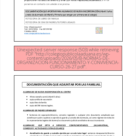
Unexpected server response (503) while retrieving
PDF "http://colegiopublicolaaduana.es/wp-
content/uploads/2026/05/B-NORMAS-DE-
ORGANIZACION-FUNCIONAMIENTO-Y-CONVIVENCIA-
CURSO-26-27.pdf".