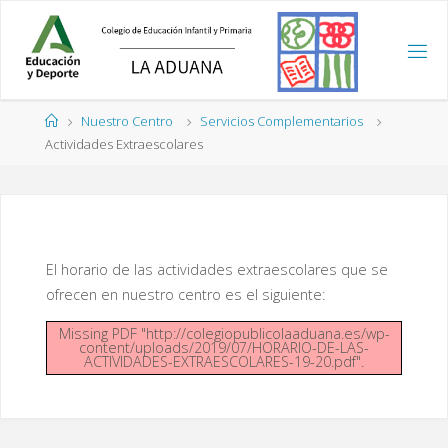
Saltar
al
contenido
Página
Nuestro Centro
Servicios Complementarios
de
Actividades Extraescolares
Inicio
El horario de las actividades extraescolares que se
ofrecen en nuestro centro es el siguiente:
Missing PDF "http://colegiopublicolaaduana.es/wp-
content/uploads/2019/07/HORARIO-DE-LAS-
ACTIVIDADES-EXTRAESCOLARES-19-20.pdf".