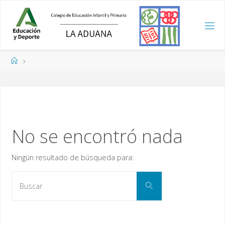
Saltar
al
contenido
Página
de
Inicio
No se encontró nada
Ningún resultado de búsqueda para:
Buscar:
Buscar