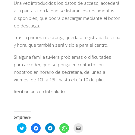
Una vez introducidos los datos de acceso, accederá
a la pantalla, en la que se listarán los documentos
disponibles, que podrá descargar mediante el botón
de descarga.
Tras la primera descarga, quedará registrada la fecha
y hora, que también será visible para el centro.
Si alguna familia tuviera problemas o dificultades
para acceder, que se ponga en contacto con
nosotros en horario de secretaria, de lunes a
viernes, de 10h a 13h, hasta el día 10 de julio.
Reciban un cordial saludo.
Comparte esto:
H
H
H
H
H
a
a
a
a
a
z
z
z
z
z