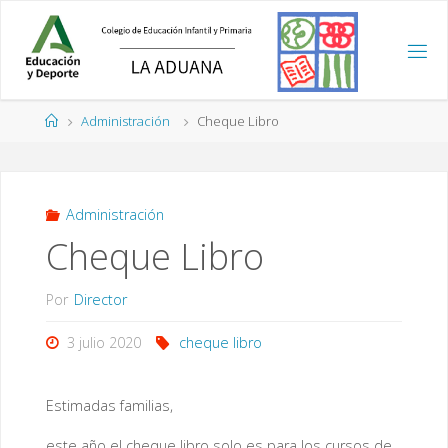
Saltar
al
contenido
Página
Administración
Cheque Libro
de
Inicio
Administración
Cheque Libro
Por
Director
3 julio 2020
cheque libro
Estimadas familias,
este año el cheque libro solo es para los cursos de