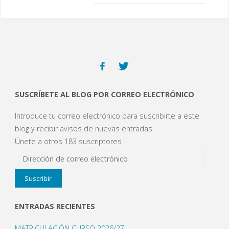
v
e
e
e
e
también se ha
a
v
v
v
e
)
a
a
a
n
colocado en el…
)
)
)
u
n
a
v
e
n
t
a
n
a
n
u
SUSCRÍBETE AL BLOG POR CORREO ELECTRÓNICO
e
v
a
Introduce tu correo electrónico para suscribirte a este
)
blog y recibir avisos de nuevas entradas.
Únete a otros 183 suscriptores
Dirección
de
Suscribir
correo
electrónico
ENTRADAS RECIENTES
MATRICULACIÓN CURSO 2026/27