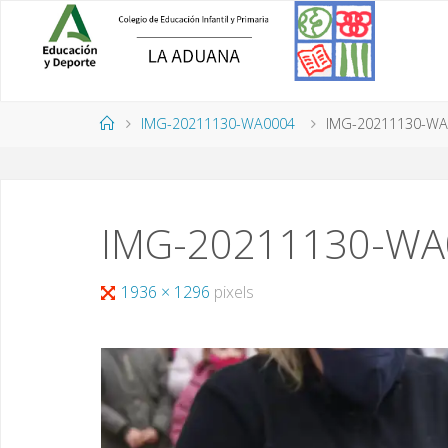
Saltar
al
contenido
Página
IMG-20211130-WA0004
IMG-20211130-WA
de
Inicio
IMG-20211130-WA
Tamaño
1936 × 1296
pixels
completo