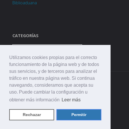
Biblioaduana
CATEGORÍAS
Categorías
Utilizamos cookies propias para el correcto
funcionamiento de la página web y de todos
sus servicios, y de terceros para analizar el
tráfico en nuestra página web. Si continua
navegando, consideramos que acepta su
uso. Puede cambiar la configuración u
obtener más información
Leer más
©2021 CEIP. La Aduana
Rechazar
Permitir
Funciona con
Fluida
&
WordPress.