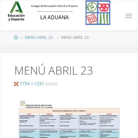
Saltar
al
contenido
Página
MENÚ ABRIL 23
MENÚ ABRIL 23
de
Inicio
MENÚ ABRIL 23
Tamaño
1754 × 1241
pixels
completo