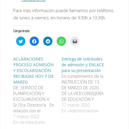
Para más información puede llamarnos por teléfono,
de lunes a viernes, en horario de 9:30h a 13:30h.
Comparte esto:
H
H
H
H
H
a
a
a
a
a
z
z
z
z
z
c
c
c
c
c
l
l
l
l
l
i
i
i
i
i
ACLARACIONES
Entrega de solicitudes
c
c
c
c
c
PROCESO ADMISIÓN
de admisión y ENLACE
p
p
p
p
p
a
a
a
a
a
Y ESCOLARIZACIÓN
para su presentación
r
r
r
r
r
a
a
a
a
a
RECIBIDAS HOY 7 DE
En cumplimiento de la
c
c
c
c
e
MARZO
INSTRUCCIÓN DE 13
o
o
o
o
n
m
m
m
m
v
DE: SERVICIO DE
DE MARZO DE 2020,
p
p
p
p
i
a
a
a
a
a
PLANIFICACIÓN Y
DE LA VICECONSEJERÍA
r
r
r
r
r
ESCOLARIZACIÓN A:
DE EDUCACIÓN Y
t
t
t
t
p
i
i
i
i
o
Sr./Sra. Director/a En
DEPORTE, RELATIVA A
17 marzo 2020
r
r
r
r
r
e
e
e
e
c
relación con el
LA SUSPENSIÓN DE LA
En «Administración»
n
n
n
n
o
proceso de
7 marzo 2022
ACTIVIDAD DOCENTE
T
F
T
W
r
w
a
e
h
r
escolarización
En «Architecture»
PRESENCIAL EN TODO
i
c
l
a
e
t
e
e
t
o
2022/2023, adjunto
EL SISTEMA