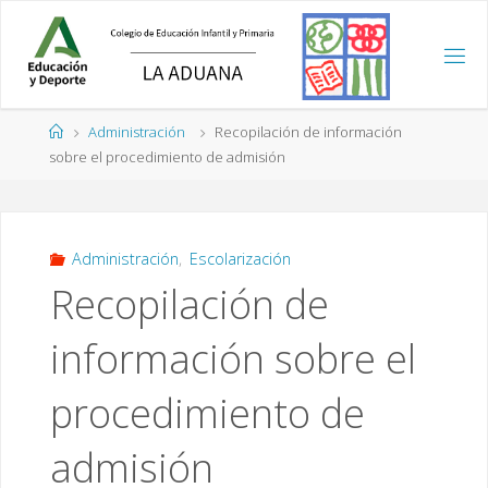
Saltar
al
contenido
Página
Administración
Recopilación de información
de
sobre el procedimiento de admisión
Inicio
Administración
,
Escolarización
Recopilación de
información sobre el
procedimiento de
admisión