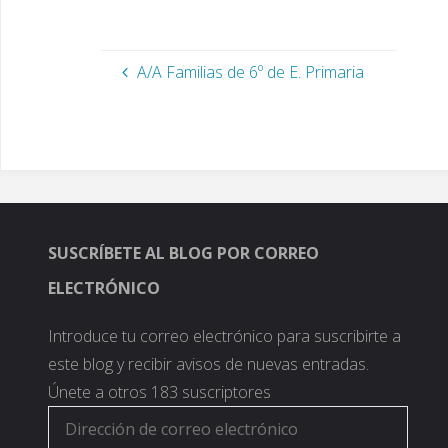
w
a
e
h
r
de…
escolar. - C
i
c
l
a
e
t
e
e
t
o
criterios d
t
b
g
s
e
e
o
r
A
l
r
o
a
p
e
A/A Familias de 6º de E. Primaria
(
k
m
p
c
S
(
(
(
t
e
S
S
S
r
a
e
e
e
ó
b
a
a
a
n
r
b
b
b
i
e
r
r
r
c
e
e
e
e
o
n
e
e
e
a
u
n
n
n
u
n
u
u
u
n
a
n
n
n
a
v
a
a
a
m
e
v
v
v
i
n
e
e
e
g
SUSCRÍBETE AL BLOG POR CORREO
t
n
n
n
o
a
t
t
t
(
n
a
a
a
S
ELECTRÓNICO
a
n
n
n
e
n
a
a
a
a
u
n
n
n
b
e
u
u
u
r
Introduce tu correo electrónico para suscribirte a
v
e
e
e
e
a
v
v
v
e
este blog y recibir avisos de nuevas entradas.
)
a
a
a
n
)
)
)
u
n
Únete a otros 183 suscriptores
a
v
Dirección
e
n
de
t