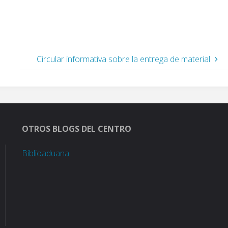
uadro Informativo con los
2020/2021Presentación de
e baremación. -…
solicitudesCriterios de admisión:
puntuación…
Circular informativa sobre la entrega de material
OTROS BLOGS DEL CENTRO
Biblioaduana