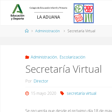
Saltar
al
contenido
Página
Administración
Secretaría Virtual
de
Inicio
Administración
,
Escolarización
Secretaría Virtual
Por
Director
15 mayo 2020
secretaría virtual
Se recuerda que desde el próximo día 18 de mayo