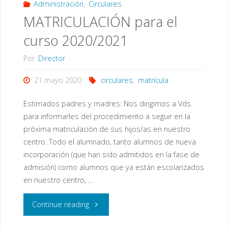
lectivos"
Administración
,
Circulares
MATRICULACIÓN para el
curso 2020/2021
Por
Director
21 mayo 2020
circulares
,
matrícula
Estimados padres y madres: Nos dirigimos a Vds.
para informarles del procedimiento a seguir en la
próxima matriculación de sus hijos/as en nuestro
centro. Todo el alumnado, tanto alumnos de nueva
incorporación (que han sido admitidos en la fase de
admisión) como alumnos que ya están escolarizados
en nuestro centro, …
"MATRICULACIÓN
Continue reading
para