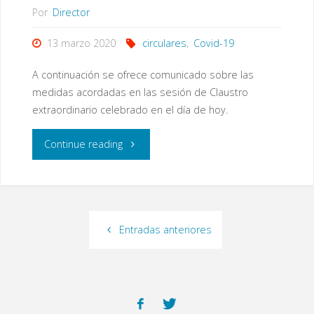
Por
Director
y
13 marzo 2020
circulares
,
Covid-19
Deporte"
A continuación se ofrece comunicado sobre las
medidas acordadas en las sesión de Claustro
extraordinario celebrado en el día de hoy.
"Comunicado
Continue reading
sobre
las
Entradas anteriores
medidas
acordadas
en