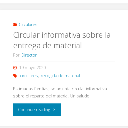
el
curso
Circulares
Circular informativa sobre la
2020/2021"
entrega de material
Por
Director
19 mayo 2020
circulares
,
recogida de material
Estimadas familias, se adjunta circular informativa
sobre el reparto del material. Un saludo.
"Circular
Continue reading
informativa