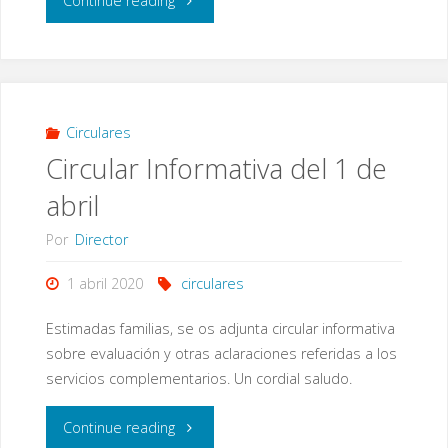
Continue reading
del
13
de
Circulares
Circular Informativa del 1 de
mayo:
abril
apertura
Por
Director
del
1 abril 2020
circulares
centro
Estimadas familias, se os adjunta circular informativa
y
sobre evaluación y otras aclaraciones referidas a los
servicios complementarios. Un cordial saludo.
otras
"Circular
Continue reading
informaciones"