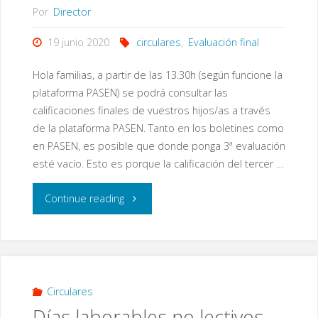
Por
Director
19 junio 2020
circulares
,
Evaluación final
Hola familias, a partir de las 13.30h (según funcione la
plataforma PASEN) se podrá consultar las
calificaciones finales de vuestros hijos/as a través
de la plataforma PASEN. Tanto en los boletines como
en PASEN, es posible que donde ponga 3ª evaluación
esté vacío. Esto es porque la calificación del tercer …
"Evaluación
Continue reading
y
otras
informaciones"
Circulares
Días laborables no lectivos