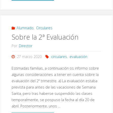
Informativa
del
1
Alumnado
,
Circulares
Sobre la 2ª Evaluación
de
Por
Director
abril"
27 marzo 2020
circulares
,
evaluación
Estimadas familias, a continuación os informo sobre
algunas consideraciones a tener en cuenta sobre la
evaluación del 2º trimestre. a) La evaluación estaba
prevista para antes de las vacaciones de Semana
Santa, pero tras haberse suspendido las clases
temporalmente, se pospuso la fecha al día 20 de
abril. Posteriormente, unos …