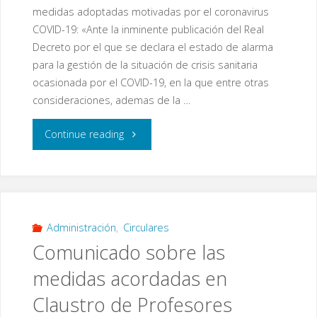
medidas adoptadas motivadas por el coronavirus
COVID-19: «Ante la inminente publicación del Real
Decreto por el que se declara el estado de alarma
para la gestión de la situación de crisis sanitaria
ocasionada por el COVID-19, en la que entre otras
consideraciones, ademas de la …
"Comunicado
Continue reading
recibido
desde
la
Administración
,
Circulares
Comunicado sobre las
Consejería
medidas acordadas en
de
Claustro de Profesores
Educación