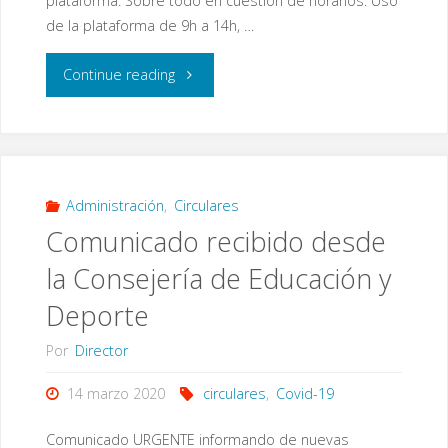
plataforma. Sobre todo en cuestión de horarios. Uso
de la plataforma de 9h a 14h, …
"Manual
Continue reading
de
uso
PASEN
Administración
,
Circulares
Comunicado recibido desde
para
la Consejería de Educación y
padres
Deporte
y
Por
Director
madres"
14 marzo 2020
circulares
,
Covid-19
Comunicado URGENTE informando de nuevas