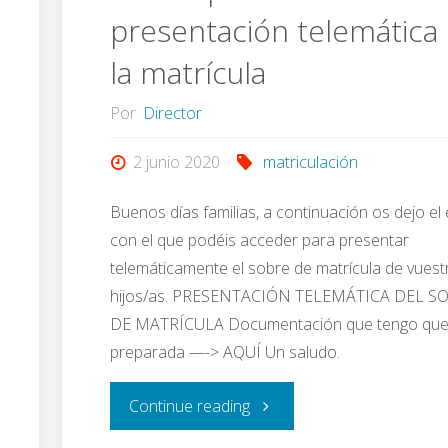
presentación telemática
3
la matrícula
años
Por
Director
y
2 junio 2020
matriculación
1º
Buenos días familias, a continuación os dejo el
de
con el que podéis acceder para presentar
telemáticamente el sobre de matrícula de vuest
Primaria.
hijos/as. PRESENTACIÓN TELEMÁTICA DEL S
DE MATRÍCULA Documentación que tengo que
Video-
preparada —-> AQUÍ Un saludo.
Jornada
"Enlace
Continue reading
de