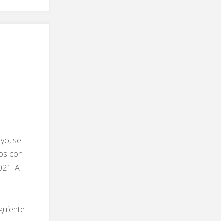
yo, se
dos con
021. A
guiente