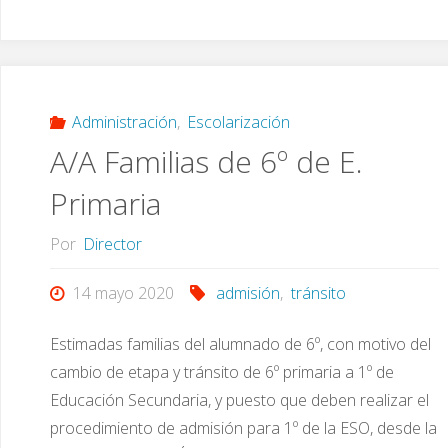
la
información
referida
Administración
,
Escolarización
A/A Familias de 6º de E.
a
Primaria
la
Por
Director
matriculación"
14 mayo 2020
admisión
,
tránsito
Estimadas familias del alumnado de 6º, con motivo del
cambio de etapa y tránsito de 6º primaria a 1º de
Educación Secundaria, y puesto que deben realizar el
procedimiento de admisión para 1º de la ESO, desde la