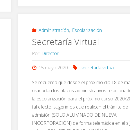
para
puertas
realizar
abiertas"
la
Administración
,
Escolarización
Secretaría Virtual
presentación
Por
Director
telemática
15 mayo 2020
secretaría virtual
de
Se recuerda que desde el próximo día 18 de ma
la
reanudan los plazos administrativos relaciona
la escolarización para el próximo curso 2020/2
matrícula"
tal efecto, sugerimos que realicen el trámite de
admisión (SOLO ALUMNADO DE NUEVA
INCORPORACIÓN) de forma telemática en el si