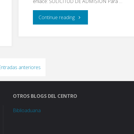
enlace: SOLICITUD DE ADMISIÓN Para …
"Secretaría
Continue reading
Virtual"
Entradas anteriores
OTROS BLOGS DEL CENTRO
Biblioaduana