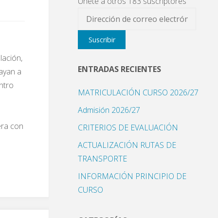
Únete a otros 183 suscriptores
Dirección
de
Suscribir
correo
electrónico
lación,
ENTRADAS RECIENTES
vayan a
ntro
MATRICULACIÓN CURSO 2026/27
Admisión 2026/27
era con
CRITERIOS DE EVALUACIÓN
ACTUALIZACIÓN RUTAS DE
TRANSPORTE
INFORMACIÓN PRINCIPIO DE
CURSO