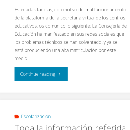
Estimadas familias, con motivo del mal funcionamiento
adscripción"
de la plataforma de la secretaria virtual de los centros
educativos, os comunico lo siguiente: La Consejería de
Educación ha manifestado en sus redes sociales que
los problemas técnicos se han solventado, y ya se
está produciendo una alta matriculación por este
medio. …
"Matriculación:
Continue reading
solución
a
problemas
Escolarización
Toda la información referida
técnicos"