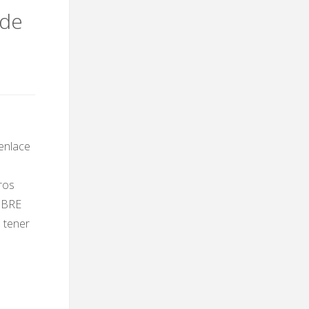
 de
 enlace
ros
OBRE
 tener