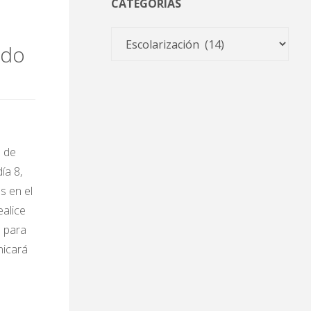
CATEGORÍAS
Categorías
ado
o de
ía 8,
s en el
ealice
e para
nicará