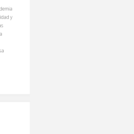
ndemia
idad y
as
ía
sa