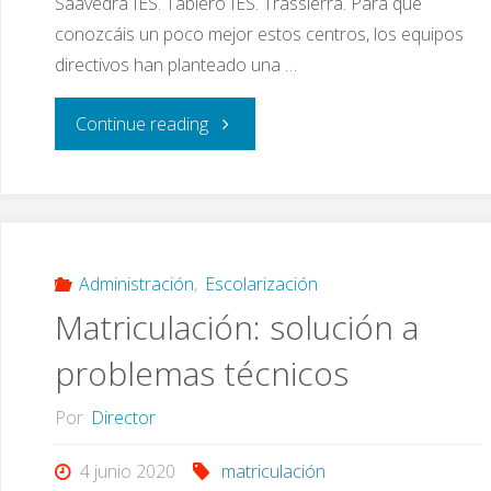
Saavedra IES. Tablero IES. Trassierra. Para que
conozcáis un poco mejor estos centros, los equipos
directivos han planteado una …
"A/A
Continue reading
Familias
de
6º:
Administración
,
Escolarización
Matriculación: solución a
Reunión
problemas técnicos
con
Por
Director
IES
4 junio 2020
matriculación
de