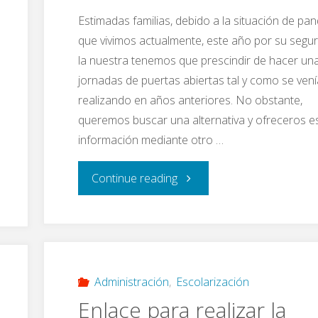
Estimadas familias, debido a la situación de pa
que vivimos actualmente, este año por su segur
la nuestra tenemos que prescindir de hacer un
jornadas de puertas abiertas tal y como se ven
realizando en años anteriores. No obstante,
queremos buscar una alternativa y ofreceros e
información mediante otro …
"A/A
Continue reading
futuras
familias
de
Administración
,
Escolarización
Enlace para realizar la
infantil