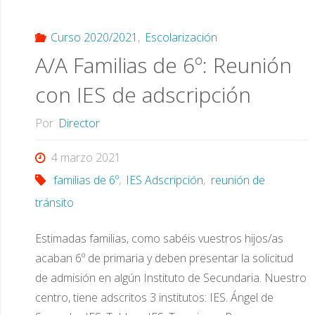
matrícula
electrónica"
Curso 2020/2021
,
Escolarización
A/A Familias de 6º: Reunión
con IES de adscripción
Por
Director
4 marzo 2021
familias de 6º
,
IES Adscripción
,
reunión de
tránsito
Estimadas familias, como sabéis vuestros hijos/as
acaban 6º de primaria y deben presentar la solicitud
de admisión en algún Instituto de Secundaria. Nuestro
centro, tiene adscritos 3 institutos: IES. Ángel de