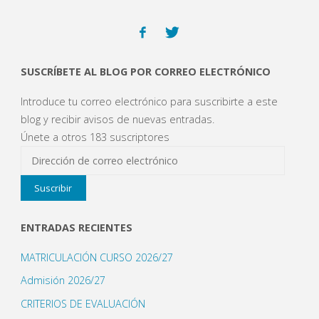
Jornada
CEIP.
de
La
SUSCRÍBETE AL BLOG POR CORREO ELECTRÓNICO
puertas
Aduana"
Introduce tu correo electrónico para suscribirte a este
abiertas"
blog y recibir avisos de nuevas entradas.
Únete a otros 183 suscriptores
Dirección
de
Suscribir
correo
electrónico
ENTRADAS RECIENTES
MATRICULACIÓN CURSO 2026/27
Admisión 2026/27
CRITERIOS DE EVALUACIÓN