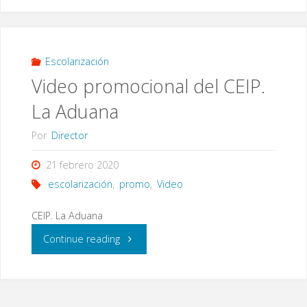
futuras
familias
de
Escolarización
Video promocional del CEIP.
infantil
La Aduana
3
Por
Director
años
21 febrero 2020
y
escolarización
,
promo
,
Video
1º
CEIP. La Aduana
de
"Video
Continue reading
Primaria.
promocional
Video-
del