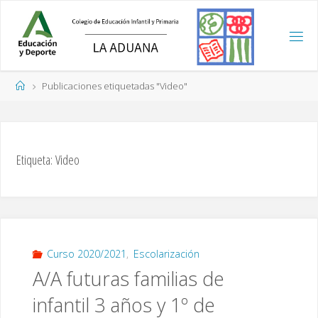
Saltar
al
contenido
Página
Publicaciones etiquetadas "Video"
de
Inicio
Etiqueta:
Video
Curso 2020/2021
,
Escolarización
A/A futuras familias de
infantil 3 años y 1º de