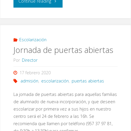
"Video
Continue reading
promocional
del
CEIP.
Escolarización
Jornada de puertas abiertas
La
Por
Director
Aduana"
17 febrero 2020
admisión
,
escolarización
,
puertas abiertas
La jornada de puertas abiertas para aquellas familias
de alumnado de nueva incorporación, y que deseen
escolarizar por primera vez a sus hijos en nuestro
centro será el 24 de febrero a las 16h. Se
recomienda que llamen por teléfono (957 37 97 81,
de 9:30h a 13:30h) para confirmar …