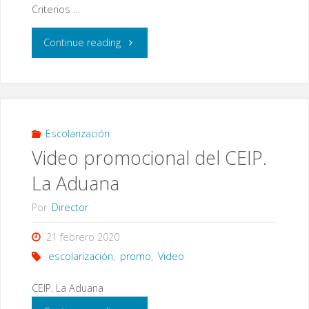
Criterios …
"Recopilación
Continue reading
de
información
sobre
Escolarización
Video promocional del CEIP.
el
La Aduana
procedimiento
Por
Director
de
21 febrero 2020
admisión"
escolarización
,
promo
,
Video
CEIP. La Aduana