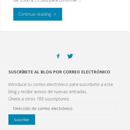
"Jornada
Continue reading
de
puertas
abiertas"
SUSCRÍBETE AL BLOG POR CORREO ELECTRÓNICO
Introduce tu correo electrónico para suscribirte a este
blog y recibir avisos de nuevas entradas.
Únete a otros 183 suscriptores
Dirección
de
Suscribir
correo
electrónico