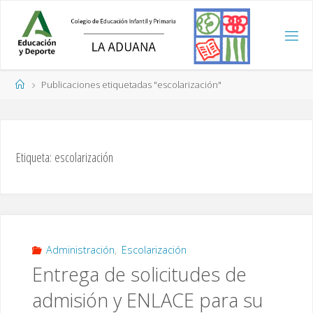
Saltar
al
contenido
Página
Publicaciones etiquetadas "escolarización"
de
Inicio
Etiqueta:
escolarización
Administración
,
Escolarización
Entrega de solicitudes de
admisión y ENLACE para su