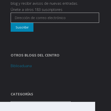
blog y recibir avisos de nuevas entradas.
Únete a otros 183 suscriptores
Dirección
de
Suscribir
correo
electrónico
OTROS BLOGS DEL CENTRO
Biblioaduana
CATEGORÍAS
Categorías