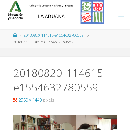
Saltar
al
contenido
Página
20180820_114615-e1554632780559
de
20180820_114615-e1554632780559
Inicio
20180820_114615-
e1554632780559
Tamaño
2560 × 1440
pixels
completo