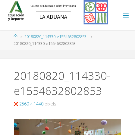
Saltar
al
contenido
Página
20180820_114330-e1554632802853
de
20180820_114330-e1554632802853
Inicio
20180820_114330-
e1554632802853
Tamaño
2560 × 1440
pixels
completo