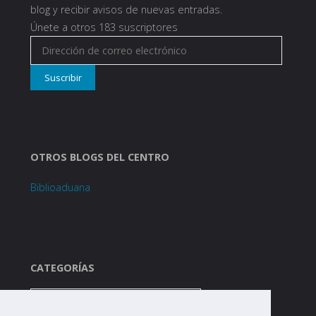
blog y recibir avisos de nuevas entradas.
Únete a otros 183 suscriptores
Dirección
de
Suscribir
correo
electrónico
OTROS BLOGS DEL CENTRO
Biblioaduana
CATEGORÍAS
Categorías