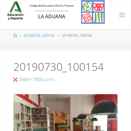
Saltar
al
contenido
Página
20190730_100154
20190730_100154
de
Inicio
20190730_100154
Tamaño
2560 × 1920
pixels
completo