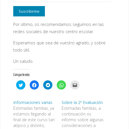
de
correo
Suscribirme
electrónico
Por último, os recomendamos seguirnos en las
redes sociales de nuestro centro escolar.
Esperamos que sea de vuestro agrado, y sobre
todo útil.
Un saludo.
Comparte esto:
H
H
H
H
H
a
a
a
a
a
z
z
z
z
z
c
c
c
c
c
l
l
l
l
l
i
i
i
i
i
Informaciones varias
Sobre la 2ª Evaluación
c
c
c
c
c
Estimadas familias, ya
Estimadas familias, a
p
p
p
p
p
a
a
a
a
a
estamos llegando al
continuación os
r
r
r
r
r
a
a
a
a
a
final de este curso tan
informo sobre algunas
c
c
c
c
e
atípico y distinto,
consideraciones a
o
o
o
o
n
m
m
m
m
v