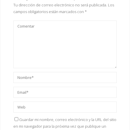
v
e
e
e
e
en nuestro centro,…
Tu dirección de correo electrónico no será publicada.
Los
a
v
v
v
e
)
a
a
a
n
campos obligatorios están marcados con
*
)
)
)
u
n
a
v
e
n
t
a
n
a
n
u
e
v
a
)
Guardar mi nombre, correo electrónico y la URL del sitio
en mi navegador para la próxima vez que publique un