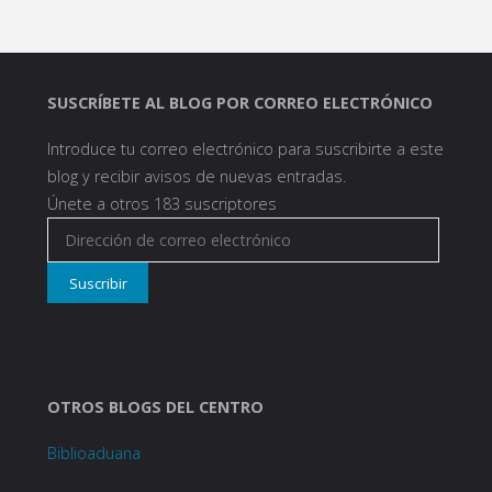
SUSCRÍBETE AL BLOG POR CORREO ELECTRÓNICO
Introduce tu correo electrónico para suscribirte a este
blog y recibir avisos de nuevas entradas.
Únete a otros 183 suscriptores
Dirección
de
Suscribir
correo
electrónico
OTROS BLOGS DEL CENTRO
Biblioaduana