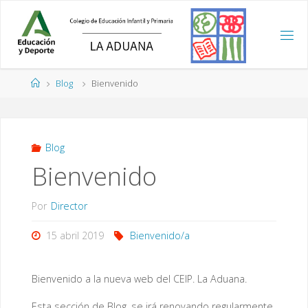
Saltar
al
contenido
Página
Blog
Bienvenido
de
Inicio
Blog
Bienvenido
Por
Director
15 abril 2019
Bienvenido/a
Bienvenido a la nueva web del CEIP. La Aduana.
Esta sección de Blog, se irá renovando regularmente