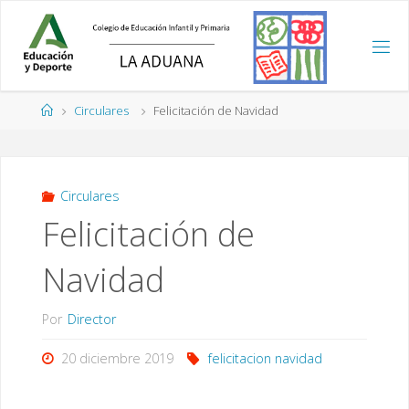
Saltar
al
contenido
Página
Circulares
Felicitación de Navidad
de
Inicio
Circulares
Felicitación de
Navidad
Por
Director
20 diciembre 2019
felicitacion navidad