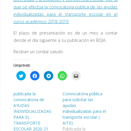
que se efectúa la convocatoria pública de las ayudas
individualizadas para el transporte escolar en el
curso académico 2018-2019.
El plazo de presentación es de un mes a contar
desde el día siguiente a su publicación en BOJA.
Reciban un cordial saludo.
Comparte esto:
H
H
H
H
H
a
a
a
a
a
z
z
z
z
z
c
c
c
c
c
l
l
l
l
l
i
i
i
i
i
publicada la
Convocatoria pública
c
c
c
c
c
convocatoria de
para solicitar las
p
p
p
p
p
a
a
a
a
a
AYUDAS
ayudas
r
r
r
r
r
a
a
a
a
a
INDIVIDUALIZADAS
individualizadas para el
c
c
c
c
e
PARA EL
transporte escolar (
o
o
o
o
n
m
m
m
m
v
TRANSPORTE
AITE)
p
p
p
p
i
a
a
a
a
a
ESCOLAR 2020-21
Publicada la
r
r
r
r
r