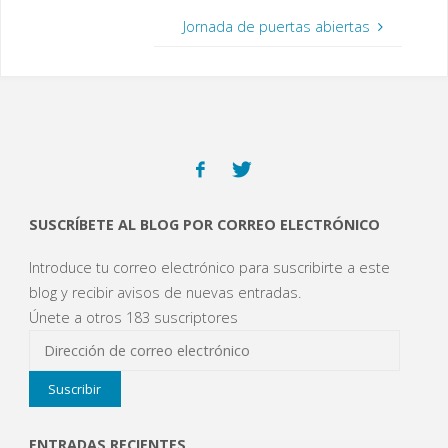
ecretariavirtual/acceso
)
)
)
u
n
Tramite/530/ Un
Jornada de puertas abiertas
a
cordial saludo
v
e
n
t
a
n
a
n
u
e
v
a
)
SUSCRÍBETE AL BLOG POR CORREO ELECTRÓNICO
Introduce tu correo electrónico para suscribirte a este
blog y recibir avisos de nuevas entradas.
Únete a otros 183 suscriptores
Dirección
de
Suscribir
correo
electrónico
ENTRADAS RECIENTES