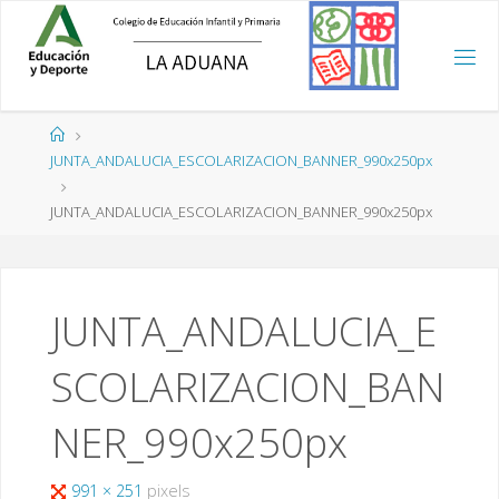
Saltar
al
contenido
Página
de
JUNTA_ANDALUCIA_ESCOLARIZACION_BANNER_990x250px
Inicio
JUNTA_ANDALUCIA_ESCOLARIZACION_BANNER_990x250px
JUNTA_ANDALUCIA_E
SCOLARIZACION_BAN
NER_990x250px
Tamaño
991 × 251
pixels