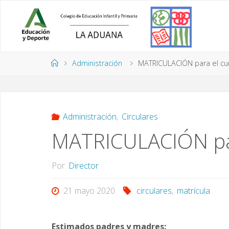
Saltar
al
contenido
Página
Administración
MATRICULACIÓN para el cu
de
Inicio
Administración
,
Circulares
MATRICULACIÓN pa
Por
Director
21 mayo 2020
circulares
,
matrícula
Estimados padres y madres: