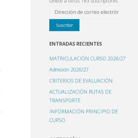
Únete a otros 183 suscriptores
Dirección
n
de
Suscribir
correo
)
electrónico
ENTRADAS RECIENTES
MATRICULACIÓN CURSO 2026/27
Admisión 2026/27
s
CRITERIOS DE EVALUACIÓN
ACTUALIZACIÓN RUTAS DE
,
TRANSPORTE
e
l
INFORMACIÓN PRINCIPIO DE
CURSO
l