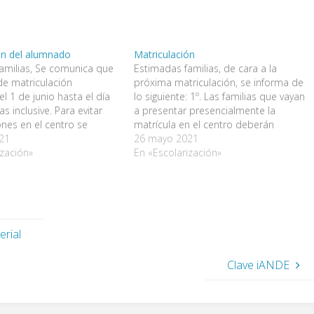
ón del alumnado
Matriculación
amilias, Se comunica que
Estimadas familias, de cara a la
de matriculación
próxima matriculación, se informa de
l 1 de junio hasta el día
lo siguiente: 1º. Las familias que vayan
s inclusive. Para evitar
a presentar presencialmente la
nes en el centro se
matrícula en el centro deberán
que la matriculación se
21
traerlos ya rellenos, pues son varios
26 mayo 2021
erentemente por internet.
ización»
documentos y retrasaría la
En «Escolarización»
nlace para la
presentación de los mismos, además
n online esté disponible
de no contar con sala de espera
ará a todas…
con…
erial
Clave iANDE