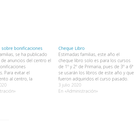
 sobre bonificaciones
Cheque Libro
amilias, se ha publicado
Estimadas familias, este año el
 de anuncios del centro el
cheque libro solo es para los cursos
onificaciones
de 1º y 2º de Primaria, pues de 3º a 6ª
s. Para evitar el
se usarán los libros de este año y que
nto al centro, la
fueron adquiridos el curso pasado.
de Educación ha habilitado
020
Para la recogida del cheque libro,
3 julio 2020
n el que poder consultar
tración»
hemos procedido a dejarlo en la
En «Administración»
icaciones con la clave
plataforma…
lace es el siguiente:
BONIFICACIONES No…