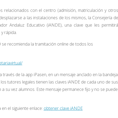
os relacionados con el centro (admisión, matriculación y otro
e desplazarse a las instalaciones de los mismos, la Consejería d
cador Andaluz Educativo (iANDE), una clave que les permitir
 y rápida.
 se recomienda la tramitación online de todos los
ariavirtual/
 a través de la app iPasen, en un mensaje anclado en la bandeja
os tutores legales tienen las claves iANDE de cada uno de sus
an a su vez alumnos. Este mensaje permanece fijo y no se puede
 en el siguiente enlace:
obtener clave iANDE