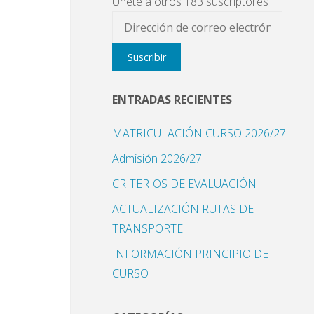
Únete a otros 183 suscriptores
Dirección
s
de
e
Suscribir
correo
á
electrónico
ENTRADAS RECIENTES
MATRICULACIÓN CURSO 2026/27
Admisión 2026/27
CRITERIOS DE EVALUACIÓN
ACTUALIZACIÓN RUTAS DE
TRANSPORTE
INFORMACIÓN PRINCIPIO DE
CURSO