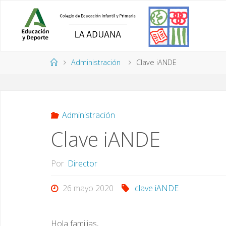
Saltar
al
contenido
Página
Administración
Clave iANDE
de
Inicio
Administración
Clave iANDE
Por
Director
26 mayo 2020
clave iANDE
Hola familias,