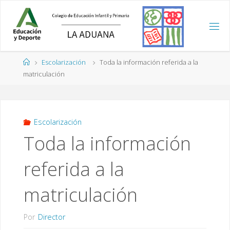
Saltar
al
contenido
Página
Escolarización
Toda la información referida a la
de
matriculación
Inicio
Escolarización
Toda la información
referida a la
matriculación
Por
Director