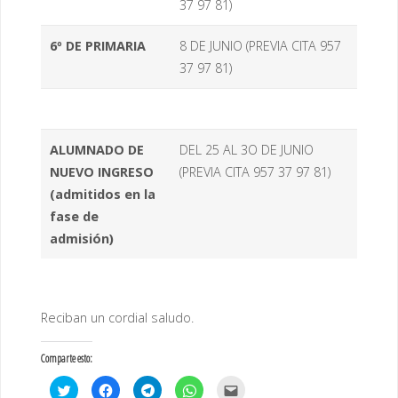
37 97 81)
6º DE PRIMARIA
8 DE JUNIO (PREVIA CITA 957
37 97 81)
ALUMNADO DE
DEL 25 AL 3O DE JUNIO
NUEVO INGRESO
(PREVIA CITA 957 37 97 81)
(admitidos en la
fase de
admisión)
Reciban un cordial saludo.
Comparte esto:
H
H
H
H
H
a
a
a
a
a