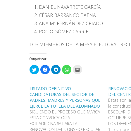
DANIEL NAVARRETE GARCÍA
CÉSAR BARRANCO BAENA
ANA Mª FERNÁNDEZ CRIADO
ROCÍO GÓMEZ CARRIEL
LOS MIEMBROS DE LA MESA ELECTORAL REC
Comparte esto:
H
H
H
H
H
a
a
a
a
a
z
z
z
z
z
c
c
c
c
c
l
l
l
l
l
i
i
i
i
i
LISTADO DEFINITIVO
RENOVACIÓ
c
c
c
c
c
p
p
p
p
p
CANDIDATURAS DEL SECTOR DE
DEL CENTR
a
a
a
a
a
PADRES, MADRES Y PERSONAS QUE
Estas son l
r
r
r
r
r
a
a
a
a
a
EJERCE LA TUTELA DEL ALUMNADO
la constitu
c
c
c
c
e
o
o
o
o
n
SIGUIENDO EL PROCESO QUE MARCA
ESCOLAR. D
m
m
m
m
v
ESTA CONVOCATORIA
OCTUBRE S
p
p
p
p
i
a
a
a
a
a
EXTRAORDINARIA PARA LA
LOS DIFER
r
r
r
r
r
t
t
t
t
p
RENOVACIÓN DEL CONSEJO ESCOLAR
ELECTORALE
11 octubre