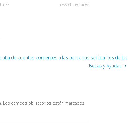
 PUEDE PRESENTAR
ture»
AL NUEVO CONSEJO ESCOLAR DEL
En «Architecture»
HASTA EL DÍA 14 DE
CEIP LA ADUANA. ANIMO DESDE AQUÍ
UEVES). A PARTIR DEL 15
A LA PRESENTACIÓN DE
 Y HASTA EL 28…
CANDIDATURAS A UNA RENOVACIÓN
QUE…
alta de cuentas corrientes a las personas solicitantes de las
Becas y Ayudas
a
.
Los campos obligatorios están marcados