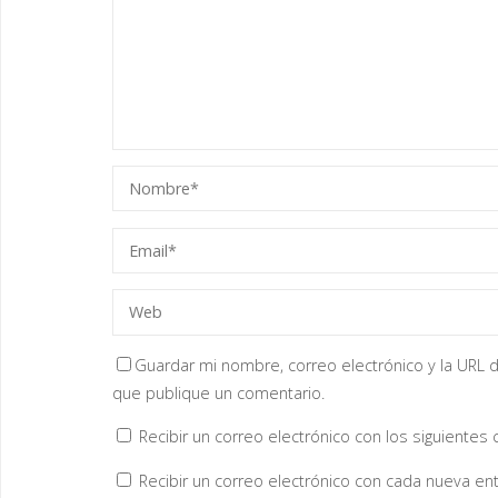
a
v
e
n
t
a
n
a
n
u
e
v
a
)
Guardar mi nombre, correo electrónico y la URL d
que publique un comentario.
Recibir un correo electrónico con los siguientes
Recibir un correo electrónico con cada nueva ent