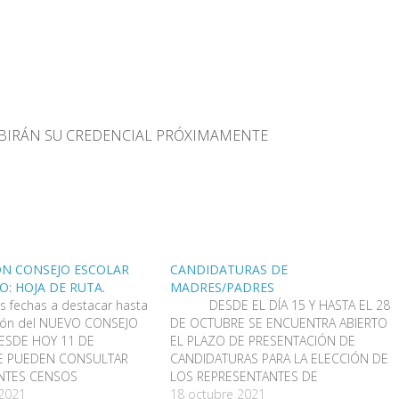
IBIRÁN SU CREDENCIAL PRÓXIMAMENTE
N CONSEJO ESCOLAR
CANDIDATURAS DE
O: HOJA DE RUTA.
MADRES/PADRES
as fechas a destacar hasta
DESDE EL DÍA 15 Y HASTA EL 28
ción del NUEVO CONSEJO
DE OCTUBRE SE ENCUENTRA ABIERTO
ESDE HOY 11 DE
EL PLAZO DE PRESENTACIÓN DE
E PUEDEN CONSULTAR
CANDIDATURAS PARA LA ELECCIÓN DE
ENTES CENSOS
LOS REPRESENTANTES DE
S. ALGUIEN NO ESTÁ
 2021
PADRES/MADRES/ TUTORES LEGALES
18 octubre 2021